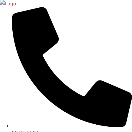
Videre
til
indhold